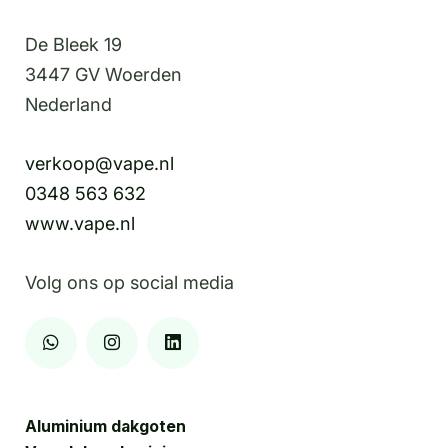
2024
De Bleek 19
26,
3447 GV Woerden
27
Nederland
&
28
verkoop@vape.nl
November
0348 563 632
staan
www.vape.nl
in
het
Volg ons op social media
teken
van
de
Rundvee
mechanisatie
Aluminium dakgoten